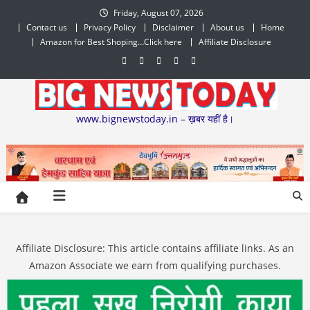
Skip
Friday, August 07, 2026
to
Contact us
Privacy Policy
Disclaimer
About us
Home
content
Amazon for Best Shoping…Click here
Affiliate Disclosure
www.bignewstoday.in – ख़बर यहीं है।
Affiliate Disclosure: This article contains affiliate links. As an
Amazon Associate we earn from qualifying purchases.