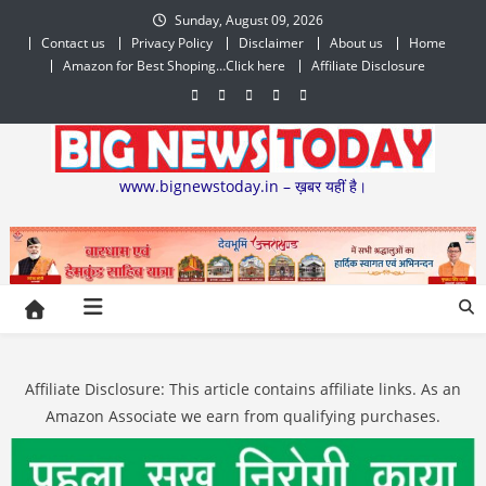
Skip
Sunday, August 09, 2026
to
Contact us
Privacy Policy
Disclaimer
About us
Home
content
Amazon for Best Shoping…Click here
Affiliate Disclosure
www.bignewstoday.in – ख़बर यहीं है।
Affiliate Disclosure: This article contains affiliate links. As an
Amazon Associate we earn from qualifying purchases.