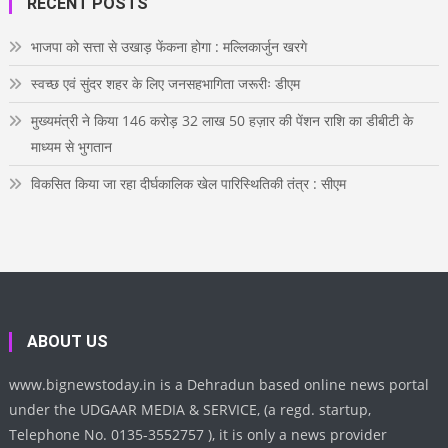
RECENT POSTS
k
a
s
n
u
m
t
b
e
भाजपा को सत्ता से उखाड़ फेंकना होगा : मल्लिकार्जुन खरगे
स्वच्छ एवं सुंदर शहर के लिए जनसहभागिता जरूरीः डीएम
मुख्यमंत्री ने किया 146 करोड़ 32 लाख 50 हज़ार की पेंशन राशि का डीबीटी के
माध्यम से भुगतान
विकसित किया जा रहा दीर्घकालिक खेल पारिस्थितिकी तंत्र : सीएम
ABOUT US
www.bignewstoday.in is a Dehradun based online news portal
under the UDGAAR MEDIA & SERVICE, (a regd. startup,
Telephone No. 0135-3552757 ), it is only a news provider