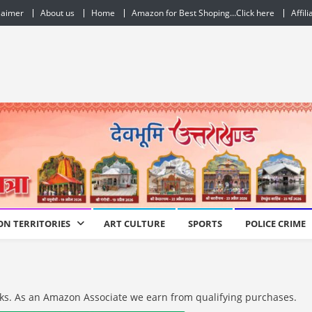
laimer
About us
Home
Amazon for Best Shoping…Click here
Affil
ON TERRITORIES
ART CULTURE
SPORTS
POLICE CRIME
e links. As an Amazon Associate we earn from qualifying purchases.