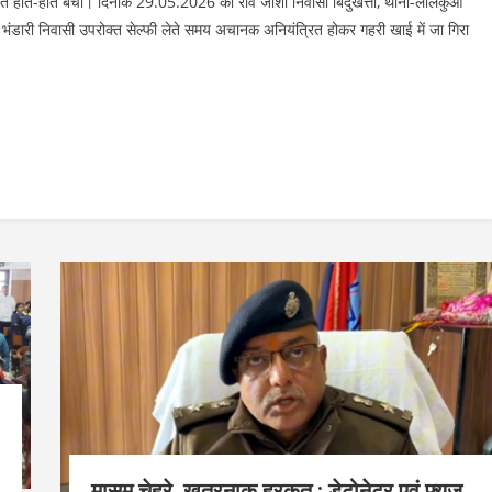
 होते-होते बचा। दिनांक 29.05.2026 को रवि जोशी निवासी बिंदुखत्ता, थाना-लालकुआं
भंडारी निवासी उपरोक्त सेल्फी लेते समय अचानक अनियंत्रित होकर गहरी खाई में जा गिरा
मासूम चेहरे, खतरनाक हरकत : डेटोनेटर एवं फ्यूज