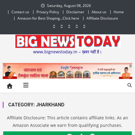
Skip
Saturday, August 08, 2026
to
Contact us
Privacy Policy
Disclaimer
About us
Home
content
Amazon for Best Shoping…Click here
Affiliate Disclosure
www.bignewstoday.in – ख़बर यहीं है।
CATEGORY:
JHARKHAND
Affiliate Disclosure: This article contains affiliate links. As an
Amazon Associate we earn from qualifying purchases.