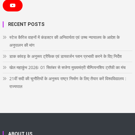
c
i
s
n
n
e
t
t
t
k
Y
b
t
a
e
e
o
o
e
g
r
d
u
o
r
r
e
i
T
RECENT POSTS
k
a
s
n
u
m
t
b
e
स्टेज कैरिज वाहनों में कंडक्टर की अनिवार्यता एवं उच्च न्यायालय के आदेश के
अनुपालन की मांग
डाक कांवड़ के अनुरूप ट्रैफिक एवं डायवर्जन प्लान प्रभावी करने के दिए निर्देश
खेल महाकुंभ 2026ः 01 सितंबर से सजेगा मुख्यमंत्री चैम्पियनशिप ट्रॉफी का मंच
21वीं सदी की चुनौतियों के अनुरूप राष्ट्र निर्माण के लिए तैयार करें विश्वविद्यालय :
राज्यपाल
ABOUT US