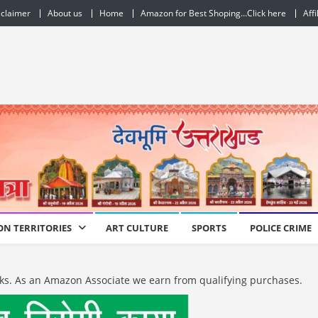
sclaimer
About us
Home
Amazon for Best Shoping…Click here
Affi
ON TERRITORIES
ART CULTURE
SPORTS
POLICE CRIME
e links. As an Amazon Associate we earn from qualifying purchases.