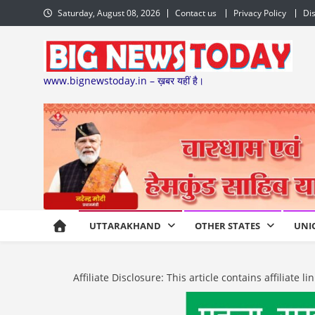
Skip
Saturday, August 08, 2026
Contact us
Privacy Policy
Di
to
content
www.bignewstoday.in – ख़बर यहीं है।
UTTARAKHAND
OTHER STATES
UNI
Affiliate Disclosure: This article contains affiliat