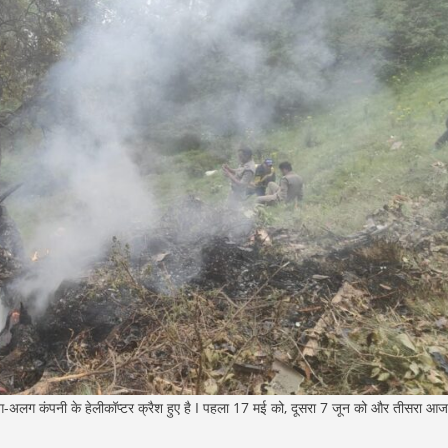
ग-अलग कंपनी के हेलीकॉप्टर क्रैश हुए है I पहला 17 मई को, दूसरा 7 जून को और तीसरा आ