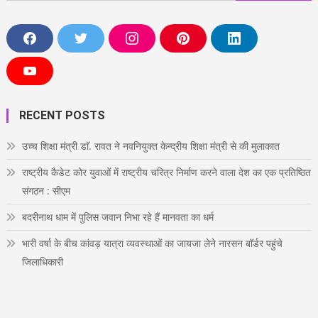
for:
F
T
I
P
L
a
w
n
i
i
c
i
s
n
n
e
t
t
t
k
Y
b
t
a
e
e
o
o
e
g
r
d
u
o
r
r
e
i
T
RECENT POSTS
k
a
s
n
u
m
t
b
e
उच्च शिक्षा मंत्री डाॅ. रावत ने नवनियुक्त केन्द्रीय शिक्षा मंत्री से की मुलाकात
राष्ट्रीय कैडेट कोर युवाओं में राष्ट्रीय चरित्र निर्माण करने वाला देश का एक प्रतिष्ठित
संगठन : सीएम
बदरीनाथ धाम में पुलिस जवान निभा रहे हैं मानवता का धर्म
भारी वर्षा के बीच कांवड़ यात्रा व्यवस्थाओं का जायजा लेने नारसन बॉर्डर पहुंचे
जिलाधिकारी