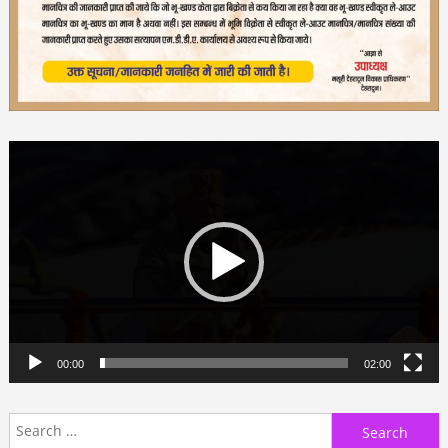
Video
Player
00:00
02:00
Search