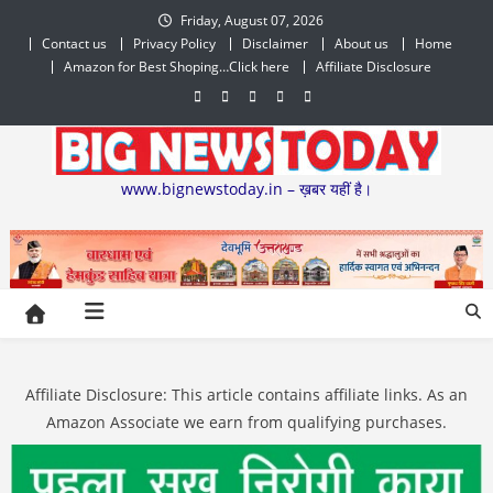
Skip
Friday, August 07, 2026
to
Contact us
Privacy Policy
Disclaimer
About us
Home
content
Amazon for Best Shoping…Click here
Affiliate Disclosure
www.bignewstoday.in – ख़बर यहीं है।
Affiliate Disclosure: This article contains affiliate links. As an
Amazon Associate we earn from qualifying purchases.