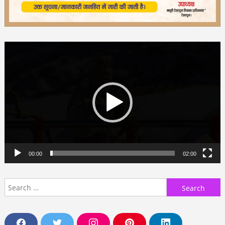
Video
Player
00:00
02:00
Search
for: