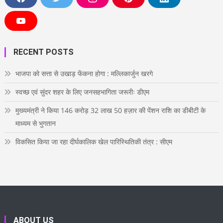
F
T
I
P
L
a
w
n
i
i
c
i
s
n
n
e
t
t
t
k
Y
b
t
a
e
e
o
o
e
g
r
d
u
o
r
r
e
i
T
RECENT POSTS
k
a
s
n
u
m
t
b
e
भाजपा को सत्ता से उखाड़ फेंकना होगा : मल्लिकार्जुन खरगे
स्वच्छ एवं सुंदर शहर के लिए जनसहभागिता जरूरीः डीएम
मुख्यमंत्री ने किया 146 करोड़ 32 लाख 50 हज़ार की पेंशन राशि का डीबीटी के
माध्यम से भुगतान
विकसित किया जा रहा दीर्घकालिक खेल पारिस्थितिकी तंत्र : सीएम
ABOUT US