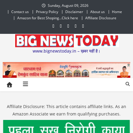
Skip
Sunday, August 09, 2026
to
Contact us
Privacy Policy
Disclaimer
About us
Home
content
Amazon for Best Shoping…Click here
Affiliate Disclosure
www.bignewstoday.in – ख़बर यहीं है।
Affiliate Disclosure: This article contains affiliate links. As an
Amazon Associate we earn from qualifying purchases.