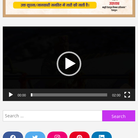
Video
Player
00:00
02:00
Search
for: