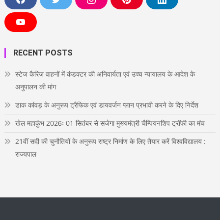
F
T
I
P
L
a
w
n
i
i
c
i
s
n
n
e
t
t
t
k
Y
b
t
a
e
e
o
o
e
g
r
d
u
o
r
r
e
i
T
RECENT POSTS
k
a
s
n
u
m
t
b
e
स्टेज कैरिज वाहनों में कंडक्टर की अनिवार्यता एवं उच्च न्यायालय के आदेश के
अनुपालन की मांग
डाक कांवड़ के अनुरूप ट्रैफिक एवं डायवर्जन प्लान प्रभावी करने के दिए निर्देश
खेल महाकुंभ 2026ः 01 सितंबर से सजेगा मुख्यमंत्री चैम्पियनशिप ट्रॉफी का मंच
21वीं सदी की चुनौतियों के अनुरूप राष्ट्र निर्माण के लिए तैयार करें विश्वविद्यालय :
राज्यपाल