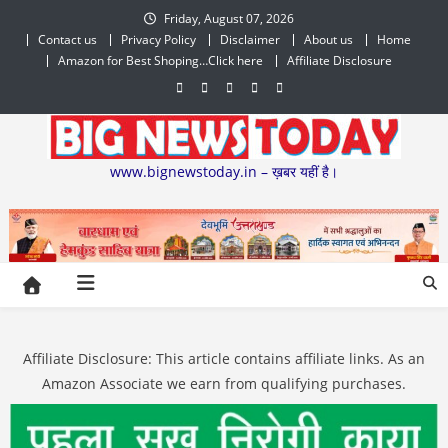
Skip
Friday, August 07, 2026
to
Contact us
Privacy Policy
Disclaimer
About us
Home
content
Amazon for Best Shoping…Click here
Affiliate Disclosure
www.bignewstoday.in – ख़बर यहीं है।
Affiliate Disclosure: This article contains affiliate links. As an
Amazon Associate we earn from qualifying purchases.