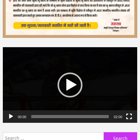
Video
Player
00:00
02:00
Search