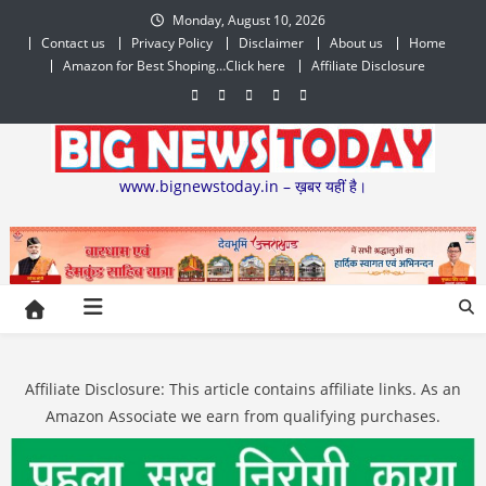
Skip
Monday, August 10, 2026
to
Contact us
Privacy Policy
Disclaimer
About us
Home
content
Amazon for Best Shoping…Click here
Affiliate Disclosure
www.bignewstoday.in – ख़बर यहीं है।
Affiliate Disclosure: This article contains affiliate links. As an
Amazon Associate we earn from qualifying purchases.