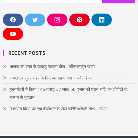
for:
F
T
I
P
L
a
w
n
i
i
c
i
s
n
n
e
t
t
t
k
Y
b
t
a
e
e
o
o
e
g
r
d
u
o
r
r
e
i
T
RECENT POSTS
k
a
s
n
u
m
t
b
e
भाजपा को सत्ता से उखाड़ फेंकना होगा : मल्लिकार्जुन खरगे
स्वच्छ एवं सुंदर शहर के लिए जनसहभागिता जरूरीः डीएम
मुख्यमंत्री ने किया 146 करोड़ 32 लाख 50 हज़ार की पेंशन राशि का डीबीटी के
माध्यम से भुगतान
विकसित किया जा रहा दीर्घकालिक खेल पारिस्थितिकी तंत्र : सीएम