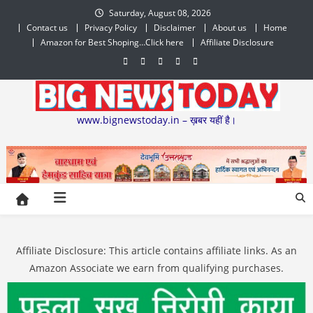
Skip
Saturday, August 08, 2026
to
Contact us
Privacy Policy
Disclaimer
About us
Home
content
Amazon for Best Shoping…Click here
Affiliate Disclosure
www.bignewstoday.in – ख़बर यहीं है।
Affiliate Disclosure: This article contains affiliate links. As an
Amazon Associate we earn from qualifying purchases.