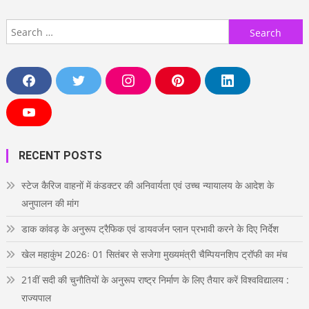
Search
for:
F
T
I
P
L
a
w
n
i
i
c
i
s
n
n
e
t
t
t
k
Y
b
t
a
e
e
o
o
e
g
r
d
u
o
r
r
e
i
T
RECENT POSTS
k
a
s
n
u
m
t
b
e
स्टेज कैरिज वाहनों में कंडक्टर की अनिवार्यता एवं उच्च न्यायालय के आदेश के
अनुपालन की मांग
डाक कांवड़ के अनुरूप ट्रैफिक एवं डायवर्जन प्लान प्रभावी करने के दिए निर्देश
खेल महाकुंभ 2026ः 01 सितंबर से सजेगा मुख्यमंत्री चैम्पियनशिप ट्रॉफी का मंच
21वीं सदी की चुनौतियों के अनुरूप राष्ट्र निर्माण के लिए तैयार करें विश्वविद्यालय :
राज्यपाल