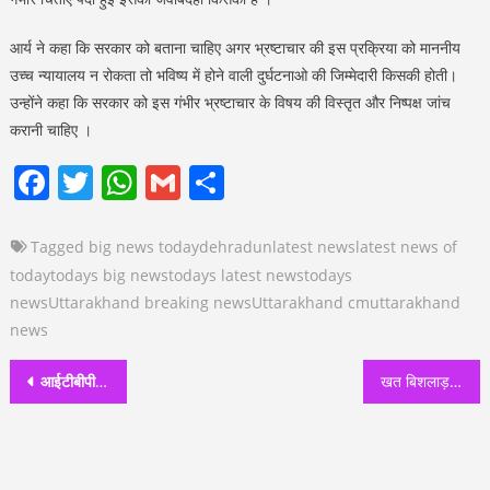
आर्य ने कहा कि सरकार को बताना चाहिए अगर भ्रष्टाचार की इस प्रक्रिया को माननीय
उच्च न्यायालय न रोकता तो भविष्य में होने वाली दुर्घटनाओ की जिम्मेदारी किसकी होती।
उन्होंने कहा कि सरकार को इस गंभीर भ्रष्टाचार के विषय की विस्तृत और निष्पक्ष जांच
करानी चाहिए ।
Facebook
Twitter
WhatsApp
Gmail
Share
Tagged
big news today
dehradun
latest news
latest news of
today
todays big news
todays latest news
todays
news
Uttarakhand breaking news
Uttarakhand cm
uttarakhand
news
Post
आईटीबीपी के हिमाद्री ट्रैकिंग अभियान-2025 को हरी झंडी दिखाकर मुख्यमंत्री ने किया रवाना
खत बिशलाड़ जनजाति कर्मचारी संगठन की बैठक में छात्र एवं संगठन को लेकर लिए कई निर्णय
navigation