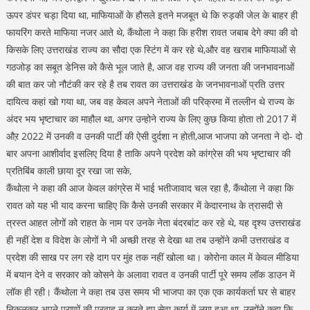
ऊपर डंपर चड़ा दिया था, माफियाओं के हौसले इतने मजबूत थे कि रुड़की जेल के बाहर ही
फायरिंग करते माफिया नजर आते थे, कैंथोला ने कहा कि हरीश रावत जबाब देगे क्या की वो
किसके लिए उत्तराखंड राज्य का सौदा एक स्टिंग में कर रहे थे,और वह खराब माफियाओं से
गठजोड़ का सबूत डेनिस को कैसे भूल जाते है, आज वह राज्य की जनता की जनभावनाओं
की बात कर जो नौटंकी कर रहे है तब रावत का उत्तराखंड के जनभावनाओं प्रति उत्तर
दायित्व कहां खो गया था, जब वह केवल अपने नेताओं की परिक्रमा में तल्लीन थे राज्य के
अंदर भय भृष्टाचार का माहौल था, अगर उन्होने राज्य के लिए कुछ किया होता तो 2017 में
औऱ 2022 में उनकी व उनकी पार्टी की ऐसी दुर्दशा न होती,आज भाजपा को जनता ने दो- दो
बार अपना आशीर्वाद इसलिए दिया है ताकि अपने प्रदेश को कांग्रेस की भय भृष्टाचार की
प्रतिबिंब काली छाया दूर रखा जा सके,
कैंथोला ने कहा की आज केवल कांग्रेस में भाई भतीजावाद चल रहा है, कैंथोला ने कहा कि
रावत को यह भी याद करना चाहिए कि कैसे उनकी सरकार में केदारनाथ के त्रासदी से
त्रस्त आहत लोगों को राहत के नाम पर उनके नेता बंदरबांट कर रहे थे, यह दृश्य उत्तराखंड
ही नहीं देश व विदेश के लोगों ने भी अच्छी तरह से देखा था तब उन्होंने कभी उत्तराखंड व
प्रदेश की साख पर लग रहे दाग पर मुंह तक नहीं खोला था। कोरोना काल में केवल मीडिया
में बयान देने व सरकार को कोसने के अलावा रावत व उनकी पार्टी पूरे समय लॉक डाउन में
लॉक ही रही। कैंथोला ने कहा तब उस समय भी भाजपा का एक एक कार्यकर्ता घर से बाहर
निकलकर अपने प्राणों की परवाह न करते हुए सेवा कार्य में लगा हुआ था, उन्होंने कहा कि