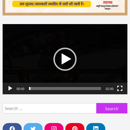
Video
Player
00:00
02:00
Search
for: