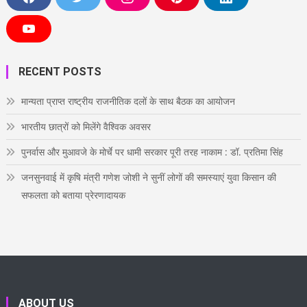
F
T
I
P
L
a
w
n
i
i
c
i
s
n
n
e
t
t
t
k
Y
b
t
a
e
e
o
o
e
g
r
d
u
o
r
r
e
i
T
RECENT POSTS
k
a
s
n
u
m
t
b
e
मान्यता प्राप्त राष्ट्रीय राजनीतिक दलों के साथ बैठक का आयोजन
भारतीय छात्रों को मिलेंगे वैश्विक अवसर
पुनर्वास और मुआवजे के मोर्चे पर धामी सरकार पूरी तरह नाकाम : डॉ. प्रतिमा सिंह
जनसुनवाई में कृषि मंत्री गणेश जोशी ने सुनीं लोगों की समस्याएं युवा किसान की
सफलता को बताया प्रेरणादायक
ABOUT US