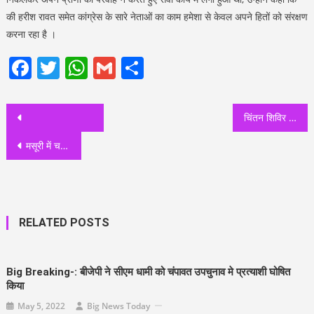
की हरीश रावत समेत कांग्रेस के सारे नेताओं का काम हमेशा से केवल अपने हितों को संरक्षण
करना रहा है ।
Facebook
Twitter
WhatsApp
Gmail
Share
Post
चिंतन शिविर में स्वास्थ्य विषय पर स्वास्थ्य सचिव डॉ आर राजेश कुमार द्वारा दिया गया प्रस्तुतिकरण
navigation
मसूरी में चल रहे चिंतन शिविर के दौरान अचानक पहुँचे मुख्यमंत्री, सभागार में श्रोता की तरह बैठकर सुनने लगे विचार
RELATED POSTS
Big Breaking-: बीजेपी ने सीएम धामी को चंपावत उपचुनाव मे प्रत्याशी घोषित
किया
May 5, 2022
Big News Today