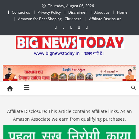
Skip
Thursday, August 06, 2026
to
Contact us
Privacy Policy
Disclaimer
About us
Home
content
Amazon for Best Shoping…Click here
Affiliate Disclosure
www.bignewstoday.in – ख़बर यहीं है।
Affiliate Disclosure: This article contains affiliate links. As an
Amazon Associate we earn from qualifying purchases.