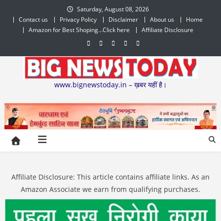
Skip
Saturday, August 08, 2026
to
Contact us
Privacy Policy
Disclaimer
About us
Home
content
Amazon for Best Shoping…Click here
Affiliate Disclosure
www.bignewstoday.in – ख़बर यहीं है।
Affiliate Disclosure: This article contains affiliate links. As an
Amazon Associate we earn from qualifying purchases.