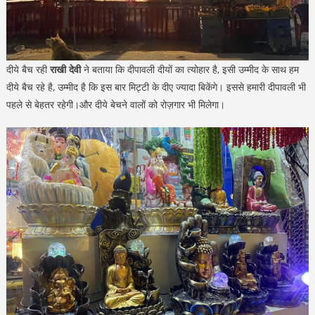
दीये बैच रही
राखी देवी
ने बताया कि दीपावली दीयों का त्योहार है, इसी उम्मीद के साथ हम
दीये बैच रहे है, उम्मीद है कि इस बार मिट्टी के दीए ज्यादा बिकेंगे। इससे हमारी दीपावली भी
पहले से बेहतर रहेगी।और दीये बेचने वालों को रोज़गार भी मिलेगा।