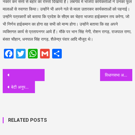
नकार कर सत्ता से बहार का रास्ता दिखाया है। लबगांव में भाजपा कार्यकर्ताओं ने उनका फूल
मालाओं से स्वागत किया। उन्होंने भी अपने गले से माला उतारकर कार्यकताओं को पहनाई।
उन्होंने पत्रकारों को बताया कि प्रदेश के सीएम का चेहरा भाजपा हाईकमान तय करेगा, जो
भी निर्णय हाईकमान का होगा वह सभी को मान्य होगा। उन्होंने बताया कि वह अपने
व्यक्तिगत कार्य से प्रतापनगर आये हैं। मौके पर भान सिंह नेगी, रोशन रागड़, राजपाल राणा,
बंसत चौहान, धनपाल सिंह रागड़, शैलेन्द्र पंवार आदि मौजूद थे।
Facebook
Twitter
WhatsApp
Gmail
Share
Post
विधानसभा अध्यक्ष ने विजय जुलूस निकालकर जनता का आभार व्यक्त किया
navigation
बेटी अनुपमा की जीत पर हरीश रावत ने किया भावुक ट्वीट, कहा-थैंक्यू हरिद्वार
RELATED POSTS