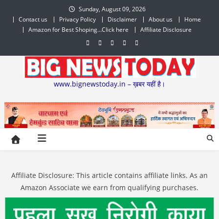
Skip
Sunday, August 09, 2026
to
Contact us
Privacy Policy
Disclaimer
About us
Home
content
Amazon for Best Shoping…Click here
Affiliate Disclosure
www.bignewstoday.in – ख़बर यहीं है।
Affiliate Disclosure: This article contains affiliate links. As an
Amazon Associate we earn from qualifying purchases.