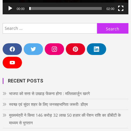
00:00
02:00
Search
for:
F
T
I
P
L
a
w
n
i
i
c
i
s
n
n
e
t
t
t
k
Y
b
t
a
e
e
o
o
e
g
r
d
u
o
r
r
e
i
T
RECENT POSTS
k
a
s
n
u
m
t
b
e
भाजपा को सत्ता से उखाड़ फेंकना होगा : मल्लिकार्जुन खरगे
स्वच्छ एवं सुंदर शहर के लिए जनसहभागिता जरूरीः डीएम
मुख्यमंत्री ने किया 146 करोड़ 32 लाख 50 हज़ार की पेंशन राशि का डीबीटी के
माध्यम से भुगतान