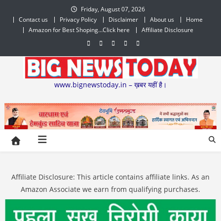
Skip
Friday, August 07, 2026
to
Contact us
Privacy Policy
Disclaimer
About us
Home
content
Amazon for Best Shoping…Click here
Affiliate Disclosure
www.bignewstoday.in – ख़बर यहीं है।
Affiliate Disclosure: This article contains affiliate links. As an
Amazon Associate we earn from qualifying purchases.