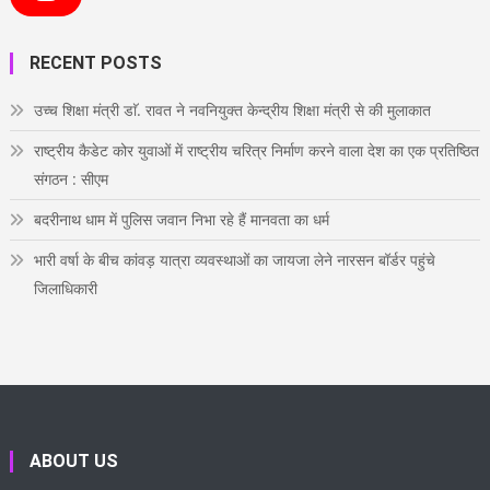
e
t
t
t
k
Y
b
t
a
e
e
o
o
e
g
r
d
u
o
r
r
e
i
T
RECENT POSTS
k
a
s
n
u
m
t
b
e
उच्च शिक्षा मंत्री डाॅ. रावत ने नवनियुक्त केन्द्रीय शिक्षा मंत्री से की मुलाकात
राष्ट्रीय कैडेट कोर युवाओं में राष्ट्रीय चरित्र निर्माण करने वाला देश का एक प्रतिष्ठित
संगठन : सीएम
बदरीनाथ धाम में पुलिस जवान निभा रहे हैं मानवता का धर्म
भारी वर्षा के बीच कांवड़ यात्रा व्यवस्थाओं का जायजा लेने नारसन बॉर्डर पहुंचे
जिलाधिकारी
ABOUT US