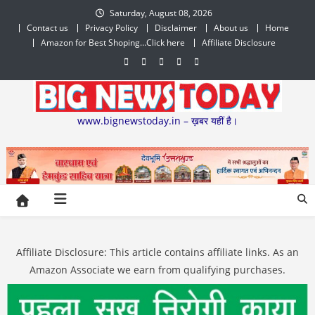
Skip
Saturday, August 08, 2026
to
Contact us
Privacy Policy
Disclaimer
About us
Home
content
Amazon for Best Shoping…Click here
Affiliate Disclosure
www.bignewstoday.in – ख़बर यहीं है।
Affiliate Disclosure: This article contains affiliate links. As an
Amazon Associate we earn from qualifying purchases.