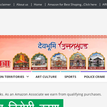
sclaimer
About us
Home
Amazon for Best Shoping…Click here
Aff
ON TERRITORIES
ART CULTURE
SPORTS
POLICE CRIME
e links. As an Amazon Associate we earn from qualifying purchases.