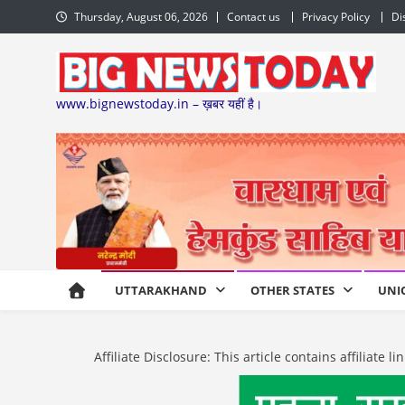
Skip
Thursday, August 06, 2026
Contact us
Privacy Policy
Di
to
content
www.bignewstoday.in – ख़बर यहीं है।
UTTARAKHAND
OTHER STATES
UNI
Affiliate Disclosure: This article contains affiliat