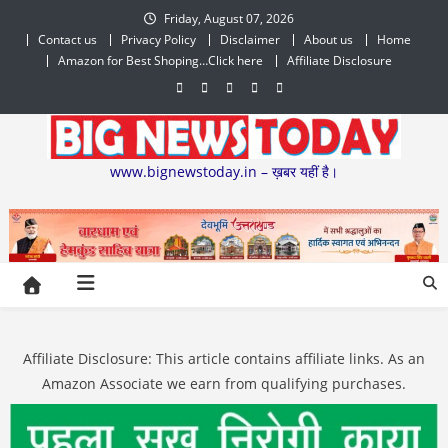
Skip
Friday, August 07, 2026
to
Contact us
Privacy Policy
Disclaimer
About us
Home
content
Amazon for Best Shoping…Click here
Affiliate Disclosure
www.bignewstoday.in – ख़बर यहीं है।
Affiliate Disclosure: This article contains affiliate links. As an
Amazon Associate we earn from qualifying purchases.