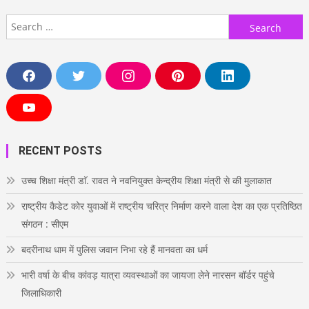
Search
for:
F
T
I
P
L
a
w
n
i
i
c
i
s
n
n
e
t
t
t
k
Y
b
t
a
e
e
o
o
e
g
r
d
u
o
r
r
e
i
T
RECENT POSTS
k
a
s
n
u
m
t
b
e
उच्च शिक्षा मंत्री डाॅ. रावत ने नवनियुक्त केन्द्रीय शिक्षा मंत्री से की मुलाकात
राष्ट्रीय कैडेट कोर युवाओं में राष्ट्रीय चरित्र निर्माण करने वाला देश का एक प्रतिष्ठित
संगठन : सीएम
बदरीनाथ धाम में पुलिस जवान निभा रहे हैं मानवता का धर्म
भारी वर्षा के बीच कांवड़ यात्रा व्यवस्थाओं का जायजा लेने नारसन बॉर्डर पहुंचे
जिलाधिकारी