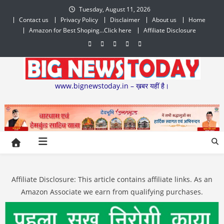
Skip
Tuesday, August 11, 2026
to
Contact us
Privacy Policy
Disclaimer
About us
Home
content
Amazon for Best Shoping…Click here
Affiliate Disclosure
www.bignewstoday.in – ख़बर यहीं है।
Affiliate Disclosure: This article contains affiliate links. As an
Amazon Associate we earn from qualifying purchases.