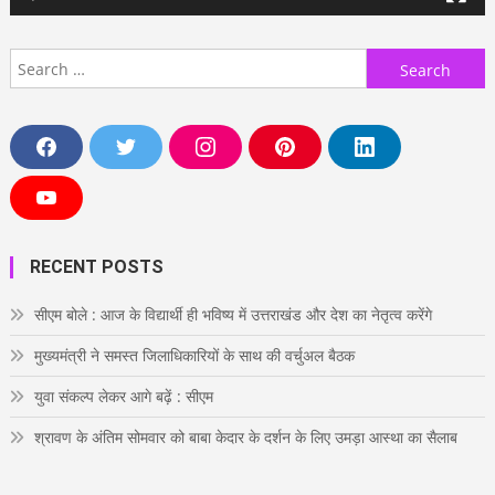
Search
for:
F
T
I
P
L
a
w
n
i
i
c
i
s
n
n
e
t
t
t
k
Y
b
t
a
e
e
o
o
e
g
r
d
u
o
r
r
e
i
T
RECENT POSTS
k
a
s
n
u
m
t
b
e
सीएम बोले : आज के विद्यार्थी ही भविष्य में उत्तराखंड और देश का नेतृत्व करेंगे
मुख्यमंत्री ने समस्त जिलाधिकारियों के साथ की वर्चुअल बैठक
युवा संकल्प लेकर आगे बढ़ें : सीएम
श्रावण के अंतिम सोमवार को बाबा केदार के दर्शन के लिए उमड़ा आस्था का सैलाब