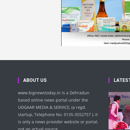
ABOUT US
LATES
www.bignewstoday.in is a Dehradun
based online news portal under the
UDGAAR MEDIA & SERVICE, (a regd.
startup, Telephone No. 0135-3552757 ), it
is only a news provider website or portal,
not an actual source.