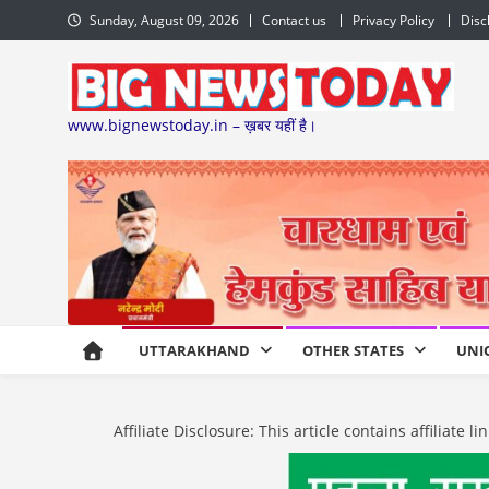
Skip
Sunday, August 09, 2026
Contact us
Privacy Policy
Disc
to
content
www.bignewstoday.in – ख़बर यहीं है।
UTTARAKHAND
OTHER STATES
UNI
Affiliate Disclosure: This article contains affiliat