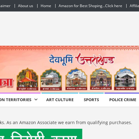
laimer
About us
Home
Amazon for Best Shoping…Click here
Affil
ON TERRITORIES
ART CULTURE
SPORTS
POLICE CRIME
e links. As an Amazon Associate we earn from qualifying purchases.