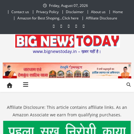
Skip
Friday, August 07, 2026
to
Contact us
Privacy Policy
Disclaimer
About us
Home
content
Amazon for Best Shoping…Click here
Affiliate Disclosure
www.bignewstoday.in – ख़बर यहीं है।
Affiliate Disclosure: This article contains affiliate links. As an
Amazon Associate we earn from qualifying purchases.