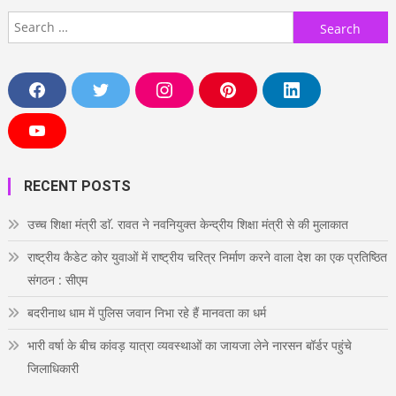
Search
for:
F
T
I
P
L
a
w
n
i
i
c
i
s
n
n
e
t
t
t
k
Y
b
t
a
e
e
o
o
e
g
r
d
u
o
r
r
e
i
T
RECENT POSTS
k
a
s
n
u
m
t
b
e
उच्च शिक्षा मंत्री डाॅ. रावत ने नवनियुक्त केन्द्रीय शिक्षा मंत्री से की मुलाकात
राष्ट्रीय कैडेट कोर युवाओं में राष्ट्रीय चरित्र निर्माण करने वाला देश का एक प्रतिष्ठित
संगठन : सीएम
बदरीनाथ धाम में पुलिस जवान निभा रहे हैं मानवता का धर्म
भारी वर्षा के बीच कांवड़ यात्रा व्यवस्थाओं का जायजा लेने नारसन बॉर्डर पहुंचे
जिलाधिकारी