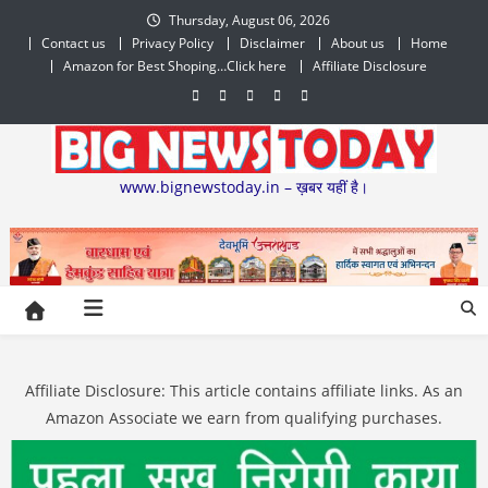
Skip
Thursday, August 06, 2026
to
Contact us
Privacy Policy
Disclaimer
About us
Home
content
Amazon for Best Shoping…Click here
Affiliate Disclosure
www.bignewstoday.in – ख़बर यहीं है।
Affiliate Disclosure: This article contains affiliate links. As an
Amazon Associate we earn from qualifying purchases.