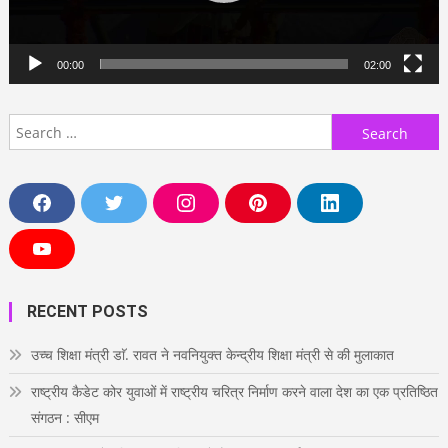
00:00
02:00
Search
for:
F
T
I
P
L
a
w
n
i
i
c
i
s
n
n
e
t
t
t
k
Y
b
t
a
e
e
o
o
e
g
r
d
u
o
r
r
e
i
T
RECENT POSTS
k
a
s
n
u
m
t
b
e
उच्च शिक्षा मंत्री डाॅ. रावत ने नवनियुक्त केन्द्रीय शिक्षा मंत्री से की मुलाकात
राष्ट्रीय कैडेट कोर युवाओं में राष्ट्रीय चरित्र निर्माण करने वाला देश का एक प्रतिष्ठित
संगठन : सीएम