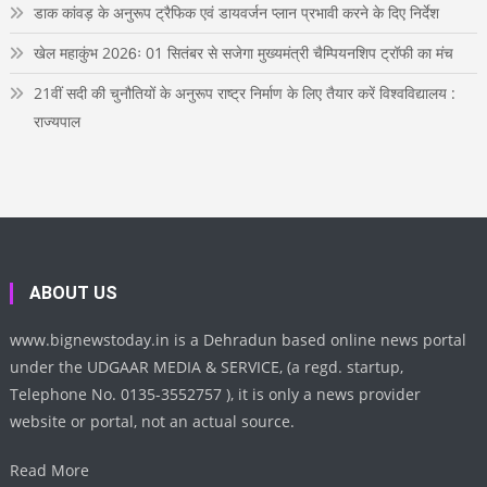
डाक कांवड़ के अनुरूप ट्रैफिक एवं डायवर्जन प्लान प्रभावी करने के दिए निर्देश
खेल महाकुंभ 2026ः 01 सितंबर से सजेगा मुख्यमंत्री चैम्पियनशिप ट्रॉफी का मंच
21वीं सदी की चुनौतियों के अनुरूप राष्ट्र निर्माण के लिए तैयार करें विश्वविद्यालय :
राज्यपाल
ABOUT US
www.bignewstoday.in is a Dehradun based online news portal
under the UDGAAR MEDIA & SERVICE, (a regd. startup,
Telephone No. 0135-3552757 ), it is only a news provider
website or portal, not an actual source.
Read More