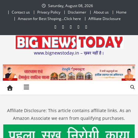
Skip
Saturday, August 08, 2026
to
Contact us
Privacy Policy
Disclaimer
About us
Home
content
Amazon for Best Shoping…Click here
Affiliate Disclosure
www.bignewstoday.in – ख़बर यहीं है।
Affiliate Disclosure: This article contains affiliate links. As an
Amazon Associate we earn from qualifying purchases.