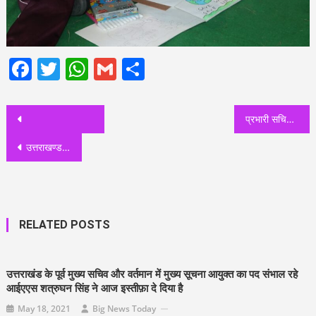
Facebook
Twitter
WhatsApp
Gmail
Share
Post
प्रभारी सचिव स्वास्थ्य डॉ आर राजेश कुमार ने डेंगू, चिकनगुनिया और वायरल को लेकर जारी की गाइडलाइन , कहा, प्रदेश के सभी सीएमओ बरतें सतर्कता और सावधानी
navigation
उत्तराखण्ड में खनन माफियाओं के हौंसले बुलंद, चारों तरफ अराजकता का माहौल, सरकार का तंत्र पूरी तरह फेल: यशपाल आर्य
RELATED POSTS
उत्तराखंड के पूर्व मुख्य सचिव और वर्तमान में मुख्य सूचना आयुक्त का पद संभाल रहे
आईएएस शत्रुघन सिंह ने आज इस्तीफ़ा दे दिया है
May 18, 2021
Big News Today