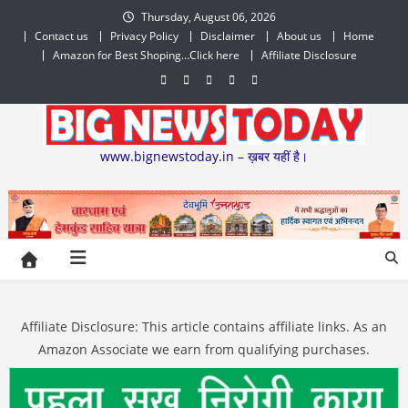
Skip
Thursday, August 06, 2026
to
Contact us
Privacy Policy
Disclaimer
About us
Home
content
Amazon for Best Shoping…Click here
Affiliate Disclosure
www.bignewstoday.in – ख़बर यहीं है।
Affiliate Disclosure: This article contains affiliate links. As an
Amazon Associate we earn from qualifying purchases.