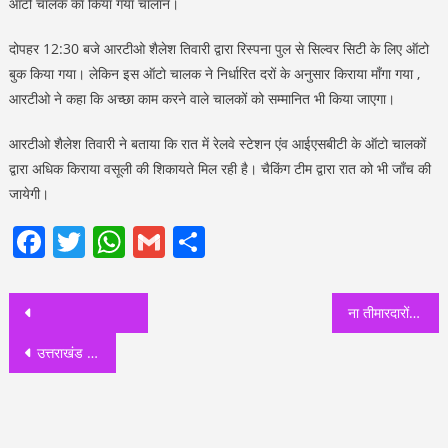
ऑटो चालक का किया गया चालान।
दोपहर 12:30 बजे आरटीओ शैलेश तिवारी द्वारा रिस्पना पुल से सिल्वर सिटी के लिए ऑटो
बुक किया गया। लेकिन इस ऑटो चालक ने निर्धारित दरों के अनुसार किराया माँगा गया ,
आरटीओ ने कहा कि अच्छा काम करने वाले चालकों को सम्मानित भी किया जाएगा।
आरटीओ शैलेश तिवारी ने बताया कि रात में रेलवे स्टेशन एंव आईएसबीटी के ऑटो चालकों
द्वारा अधिक किराया वसूली की शिकायते मिल रही है। चैकिंग टीम द्वारा रात को भी जाँच की
जायेगी।
Facebook
Twitter
WhatsApp
Gmail
Share
Post
ना तीमारदारों को छोड़ना है और बीमार तो दवाइयों से परेशान है ही। मेयर साहब ज़रा दून अस्पताल के बाहर पार्किंग की नई पर्ची देख लो!
navigation
उत्तराखंड विधानसभा के बर्खास्त कर्मचारियों के अनिश्चितकालीन धरने का पांचवा दिन, पूर्व कैबिनेट मंत्री ने अनशन को दिया अपना समर्थन