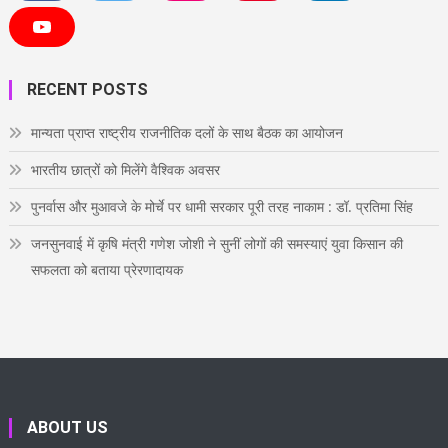
a
w
n
i
i
c
i
s
n
n
e
t
t
t
k
Y
b
t
a
e
e
o
o
e
g
r
d
u
o
r
r
e
i
T
RECENT POSTS
k
a
s
n
u
m
t
b
e
मान्यता प्राप्त राष्ट्रीय राजनीतिक दलों के साथ बैठक का आयोजन
भारतीय छात्रों को मिलेंगे वैश्विक अवसर
पुनर्वास और मुआवजे के मोर्चे पर धामी सरकार पूरी तरह नाकाम : डॉ. प्रतिमा सिंह
जनसुनवाई में कृषि मंत्री गणेश जोशी ने सुनीं लोगों की समस्याएं युवा किसान की
सफलता को बताया प्रेरणादायक
ABOUT US