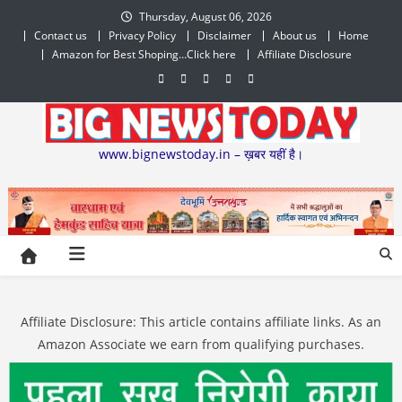
Skip
Thursday, August 06, 2026
to
Contact us
Privacy Policy
Disclaimer
About us
Home
content
Amazon for Best Shoping…Click here
Affiliate Disclosure
www.bignewstoday.in – ख़बर यहीं है।
Affiliate Disclosure: This article contains affiliate links. As an
Amazon Associate we earn from qualifying purchases.