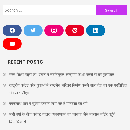
Search
for:
F
T
I
P
L
a
w
n
i
i
c
i
s
n
n
e
t
t
t
k
Y
b
t
a
e
e
o
o
e
g
r
d
u
o
r
r
e
i
T
RECENT POSTS
k
a
s
n
u
m
t
b
e
उच्च शिक्षा मंत्री डाॅ. रावत ने नवनियुक्त केन्द्रीय शिक्षा मंत्री से की मुलाकात
राष्ट्रीय कैडेट कोर युवाओं में राष्ट्रीय चरित्र निर्माण करने वाला देश का एक प्रतिष्ठित
संगठन : सीएम
बदरीनाथ धाम में पुलिस जवान निभा रहे हैं मानवता का धर्म
भारी वर्षा के बीच कांवड़ यात्रा व्यवस्थाओं का जायजा लेने नारसन बॉर्डर पहुंचे
जिलाधिकारी