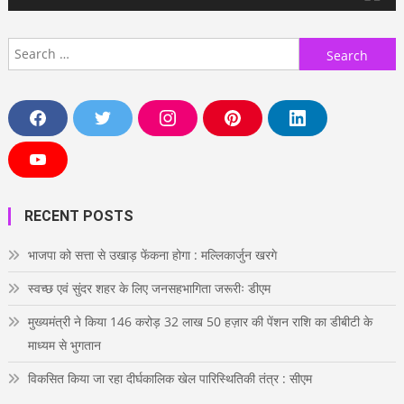
Search
for:
F
T
I
P
L
a
w
n
i
i
c
i
s
n
n
e
t
t
t
k
Y
b
t
a
e
e
o
o
e
g
r
d
u
o
r
r
e
i
T
RECENT POSTS
k
a
s
n
u
m
t
b
e
भाजपा को सत्ता से उखाड़ फेंकना होगा : मल्लिकार्जुन खरगे
स्वच्छ एवं सुंदर शहर के लिए जनसहभागिता जरूरीः डीएम
मुख्यमंत्री ने किया 146 करोड़ 32 लाख 50 हज़ार की पेंशन राशि का डीबीटी के
माध्यम से भुगतान
विकसित किया जा रहा दीर्घकालिक खेल पारिस्थितिकी तंत्र : सीएम