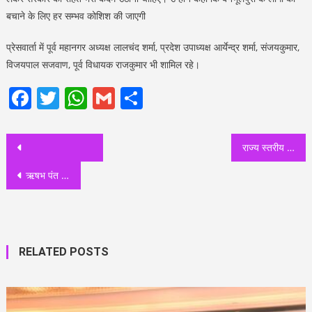
बचाने के लिए हर सम्भव कोशिश की जाएगी
प्रेसवार्ता में पूर्व महानगर अध्यक्ष लालचंद शर्मा, प्रदेश उपाध्यक्ष आर्येन्द्र शर्मा, संजयकुमार,
विजयपाल सजवाण, पूर्व विधायक राजकुमार भी शामिल रहे।
Facebook
Twitter
WhatsApp
Gmail
Share
Post
राज्य स्तरीय युवा महोत्सव 2023 का हुआ शुभारंभ, युवक एवं महिला मंगल दलों को दी जाने वाली प्रोत्साहन धनराशि 4 हजार रूपये से बढ़ाकर 5 हजार रूपये की जायेगी
navigation
ऋषभ पंत को लिगामेंट के उपचार के लिए मैक्‍स अस्‍पताल से मुंंबई ले जाया जाएगा, BCCI ने दी सहमति
RELATED POSTS