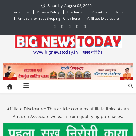
Skip
Saturday, August 08, 2026
to
Contact us
Privacy Policy
Disclaimer
About us
Home
content
Amazon for Best Shoping…Click here
Affiliate Disclosure
www.bignewstoday.in – ख़बर यहीं है।
Affiliate Disclosure: This article contains affiliate links. As an
Amazon Associate we earn from qualifying purchases.