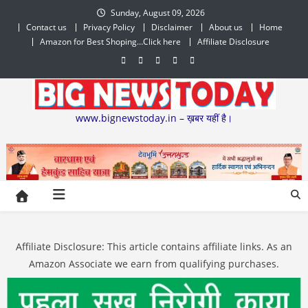
Skip
Sunday, August 09, 2026
to
Contact us
Privacy Policy
Disclaimer
About us
Home
content
Amazon for Best Shoping…Click here
Affiliate Disclosure
www.bignewstoday.in – ख़बर यहीं है।
Affiliate Disclosure: This article contains affiliate links. As an
Amazon Associate we earn from qualifying purchases.