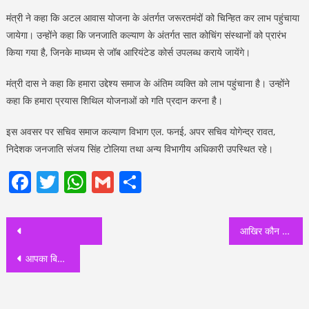
मंत्री ने कहा कि अटल आवास योजना के अंतर्गत जरूरतमंदों को चिन्हित कर लाभ पहुंचाया
जायेगा। उन्होंने कहा कि जनजाति कल्याण के अंतर्गत सात कोचिंग संस्थानों को प्रारंभ
किया गया है, जिनके माध्यम से जॉब आरियंटेड कोर्स उपलब्ध कराये जायेंगे।
मंत्री दास ने कहा कि हमारा उद्देश्य समाज के अंतिम व्यक्ति को लाभ पहुंचाना है। उन्होंने
कहा कि हमारा प्रयास शिथिल योजनाओं को गति प्रदान करना है।
इस अवसर पर सचिव समाज कल्याण विभाग एल. फनई, अपर सचिव योगेन्द्र रावत,
निदेशक जनजाति संजय सिंह टोलिया तथा अन्य विभागीय अधिकारी उपस्थित रहे।
Facebook
Twitter
WhatsApp
Gmail
Share
Post
आखिर कौन होगा इस बार जलालाबाद का सिपहसालार? ‘लियाक़त’ चेयरमैन गठबन्धन का रखेंगे लिहाज या कूदेंगे चुनाव मैदान में, जनता कहेगी ‘मेरे मेहबूब’ या ‘याक़ूब’ होंगे चेयरमैन? किस करवट बैठेगा गठबन्धन का ऊँट ?
navigation
आपका बिजनेस सोल्यूशंस’ देहरादून ने “सोशल अवेयरनेस प्रोग्राम” किया आयोजित , कार्यक्रम में मुख्य अतिथि सचिव स्वास्थ्य आर राजेश कुमार ने की शिरकत