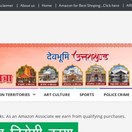
sclaimer
About us
Home
Amazon for Best Shoping…Click here
Aff
ON TERRITORIES
ART CULTURE
SPORTS
POLICE CRIME
e links. As an Amazon Associate we earn from qualifying purchases.