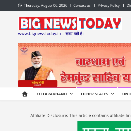
Skip
Thursday, August 06, 2026
Contact us
Privacy Policy
Di
to
content
www.bignewstoday.in – ख़बर यहीं है।
UTTARAKHAND
OTHER STATES
UNI
Affiliate Disclosure: This article contains affiliat