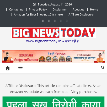
Skip
Tuesday, August 11, 2026
to
Contact us
Privacy Policy
Disclaimer
About us
Home
content
Amazon for Best Shoping…Click here
Affiliate Disclosure
www.bignewstoday.in – ख़बर यहीं है।
Affiliate Disclosure: This article contains affiliate links. As an
Amazon Associate we earn from qualifying purchases.