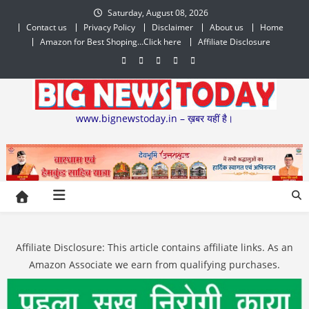
Skip
Saturday, August 08, 2026
to
Contact us
Privacy Policy
Disclaimer
About us
Home
content
Amazon for Best Shoping…Click here
Affiliate Disclosure
www.bignewstoday.in – ख़बर यहीं है।
Affiliate Disclosure: This article contains affiliate links. As an
Amazon Associate we earn from qualifying purchases.