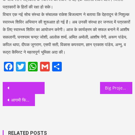
पत्रकारों के हितों की रक्षा हो सके।
विचार एक नई सोच संस्था के संचालक राकेश बिजल्वाण ने बताया कि देहरादून से निशुल्क
स्वास्थ्य शिविर अभियान की शुरूआत हो गई है। अब उनकी संस्था हर जनपद में पत्रकारों
के लिए स्वास्थ्य शिविर का आयोजन करेगी। आज के कार्यक्रम को सफल बनाने में आशीष
सकलानी, घनश्याम चन्द्र जोशी, आलोक शर्मा, अमित अमोली, आशीष नेगी, अरूण पांडेय,
कपिल थापा, दीपक जुगराण, एसपी सती, विकास कपरवाण, ज्ञान प्रकाश पांडेय, अन्नु, व
रूद्रा कैमिस्ट ने महत्वपूर्ण भूमिका अदा की।
Facebook
Twitter
WhatsApp
Gmail
Share
Post
Big Project: करोड़ो की लागत से बने हिमालयन कल्चरल सेंटर का आखिर कब होगा लोकार्पण , बड़ी परियोजना बनी हुई है सफेदा हाथी जैसी?
navigation
आगामी फिल्म 29 नवंबर को होने वाला ट्रैक्टर मार्च संयुक्त किसान मोर्चा ने किया स्थगित
RELATED POSTS