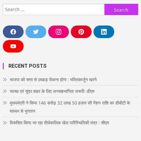
Search
for:
F
T
I
P
L
a
w
n
i
i
c
i
s
n
n
e
t
t
t
k
Y
b
t
a
e
e
o
o
e
g
r
d
u
o
r
r
e
i
T
RECENT POSTS
k
a
s
n
u
m
t
b
e
भाजपा को सत्ता से उखाड़ फेंकना होगा : मल्लिकार्जुन खरगे
स्वच्छ एवं सुंदर शहर के लिए जनसहभागिता जरूरीः डीएम
मुख्यमंत्री ने किया 146 करोड़ 32 लाख 50 हज़ार की पेंशन राशि का डीबीटी के
माध्यम से भुगतान
विकसित किया जा रहा दीर्घकालिक खेल पारिस्थितिकी तंत्र : सीएम