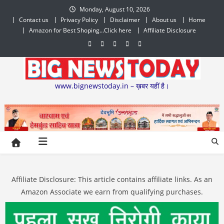
Skip
Monday, August 10, 2026
to
Contact us
Privacy Policy
Disclaimer
About us
Home
content
Amazon for Best Shoping…Click here
Affiliate Disclosure
www.bignewstoday.in – ख़बर यहीं है।
Affiliate Disclosure: This article contains affiliate links. As an
Amazon Associate we earn from qualifying purchases.