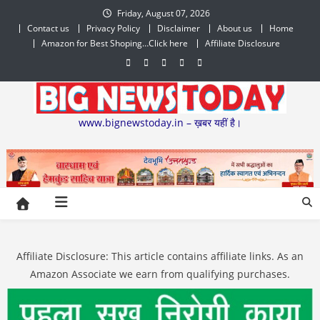
Skip
Friday, August 07, 2026
to
Contact us
Privacy Policy
Disclaimer
About us
Home
content
Amazon for Best Shoping…Click here
Affiliate Disclosure
www.bignewstoday.in – ख़बर यहीं है।
Affiliate Disclosure: This article contains affiliate links. As an
Amazon Associate we earn from qualifying purchases.