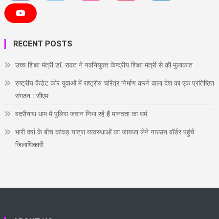
a
w
n
i
i
c
i
s
n
n
e
t
t
t
k
Y
b
t
a
e
e
o
o
e
g
r
d
u
o
r
r
e
i
T
RECENT POSTS
k
a
s
n
u
m
t
b
e
उच्च शिक्षा मंत्री डाॅ. रावत ने नवनियुक्त केन्द्रीय शिक्षा मंत्री से की मुलाकात
राष्ट्रीय कैडेट कोर युवाओं में राष्ट्रीय चरित्र निर्माण करने वाला देश का एक प्रतिष्ठित
संगठन : सीएम
बदरीनाथ धाम में पुलिस जवान निभा रहे हैं मानवता का धर्म
भारी वर्षा के बीच कांवड़ यात्रा व्यवस्थाओं का जायजा लेने नारसन बॉर्डर पहुंचे
जिलाधिकारी