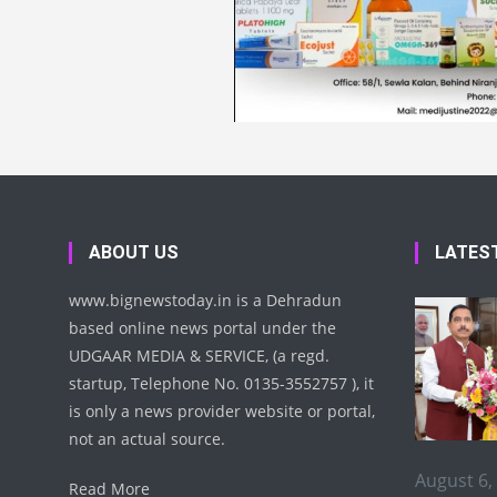
ABOUT US
LATES
www.bignewstoday.in is a Dehradun
based online news portal under the
UDGAAR MEDIA & SERVICE, (a regd.
startup, Telephone No. 0135-3552757 ), it
is only a news provider website or portal,
not an actual source.
August 6,
Read More