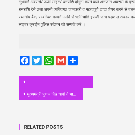
लुभावने अवसरो/ फर्जी साइट/ धनराशि दोगुना करने वाले अंनजान अवसरो के प्र
धनराशि देने तथा अपनी व्यक्तिगत जानकारी व महत्वपूर्ण डाटा शेयर करने से बचना
स्थानीय बैंक, सम्बन्धित कम्पनी आदि से भलीं भांति इसकी जांच पड़ताल अवश्य
साइबर क्राईम पुलिस स्टेशन को सम्पर्क करें ।
Facebook
Twitter
WhatsApp
Gmail
Share
Post
navigation
मुख्यमंत्री पुष्कर सिंह धामी ने भाजपा के राष्ट्रीय अध्यक्ष जय प्रकाश नड्डा से मुलाकात कर दी जन्मदिन की शुभकामनाएं
RELATED POSTS