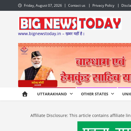
Skip
Friday, August 07, 2026
Contact us
Privacy Policy
Discl
to
content
www.bignewstoday.in – ख़बर यहीं है।
UTTARAKHAND
OTHER STATES
UNI
Affiliate Disclosure: This article contains affiliat