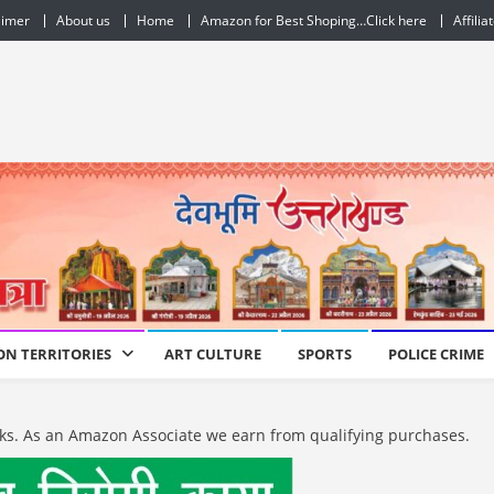
aimer
About us
Home
Amazon for Best Shoping…Click here
Affilia
ON TERRITORIES
ART CULTURE
SPORTS
POLICE CRIME
e links. As an Amazon Associate we earn from qualifying purchases.