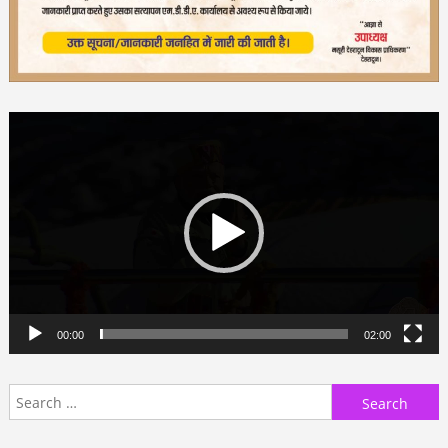
Video
Player
00:00
02:00
Search
for: