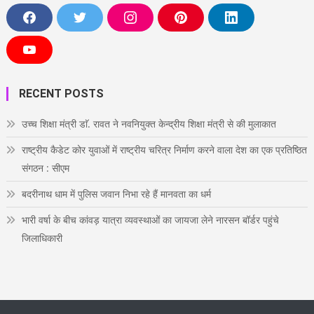
F
T
I
P
L
a
w
n
i
i
c
i
s
n
n
e
t
t
t
k
Y
b
t
a
e
e
o
o
e
g
r
d
u
o
r
r
e
i
T
RECENT POSTS
k
a
s
n
u
m
t
b
e
उच्च शिक्षा मंत्री डाॅ. रावत ने नवनियुक्त केन्द्रीय शिक्षा मंत्री से की मुलाकात
राष्ट्रीय कैडेट कोर युवाओं में राष्ट्रीय चरित्र निर्माण करने वाला देश का एक प्रतिष्ठित
संगठन : सीएम
बदरीनाथ धाम में पुलिस जवान निभा रहे हैं मानवता का धर्म
भारी वर्षा के बीच कांवड़ यात्रा व्यवस्थाओं का जायजा लेने नारसन बॉर्डर पहुंचे
जिलाधिकारी