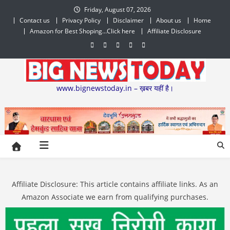
Skip
Friday, August 07, 2026
to
Contact us
Privacy Policy
Disclaimer
About us
Home
content
Amazon for Best Shoping…Click here
Affiliate Disclosure
www.bignewstoday.in – ख़बर यहीं है।
Affiliate Disclosure: This article contains affiliate links. As an
Amazon Associate we earn from qualifying purchases.