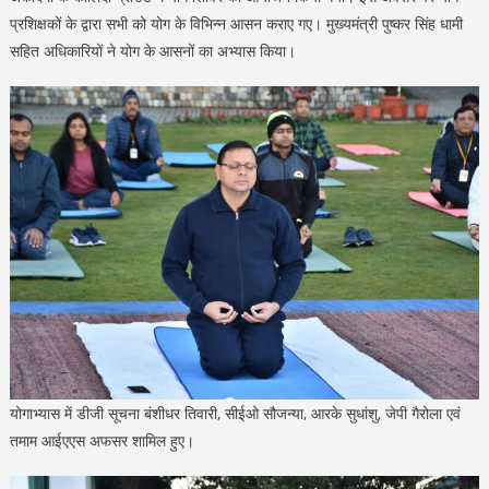
प्रशिक्षकों के द्वारा सभी को योग के विभिन्न आसन कराए गए। मुख्यमंत्री पुष्कर सिंह धामी
सहित अधिकारियों ने योग के आसनों का अभ्यास किया।
योगाभ्यास में डीजी सूचना बंशीधर तिवारी, सीईओ सौजन्या, आरके सुधांशु, जेपी गैरोला एवं
तमाम आईएएस अफसर शामिल हुए।