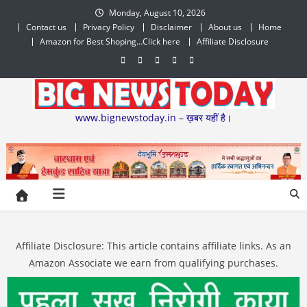
Skip
Monday, August 10, 2026
to
Contact us
Privacy Policy
Disclaimer
About us
Home
content
Amazon for Best Shoping…Click here
Affiliate Disclosure
www.bignewstoday.in – ख़बर यहीं है।
Affiliate Disclosure: This article contains affiliate links. As an
Amazon Associate we earn from qualifying purchases.