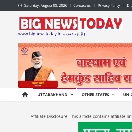
Skip
Saturday, August 08, 2026
Contact us
Privacy Policy
Di
to
content
www.bignewstoday.in – ख़बर यहीं है।
UTTARAKHAND
OTHER STATES
UNI
Affiliate Disclosure: This article contains affiliat