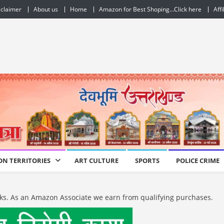
sclaimer
About us
Home
Amazon for Best Shoping…Click here
Affi
ON TERRITORIES
ART CULTURE
SPORTS
POLICE CRIME
e links. As an Amazon Associate we earn from qualifying purchases.