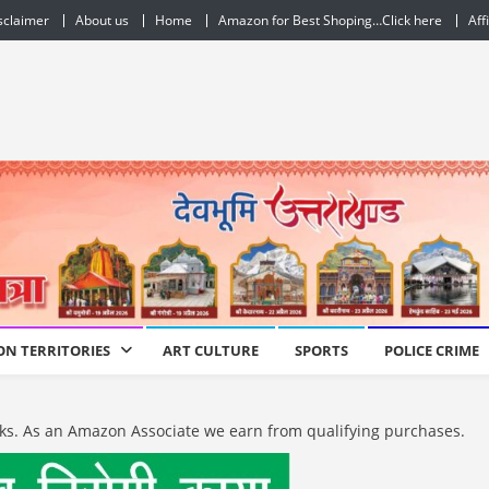
sclaimer
About us
Home
Amazon for Best Shoping…Click here
Aff
ON TERRITORIES
ART CULTURE
SPORTS
POLICE CRIME
e links. As an Amazon Associate we earn from qualifying purchases.