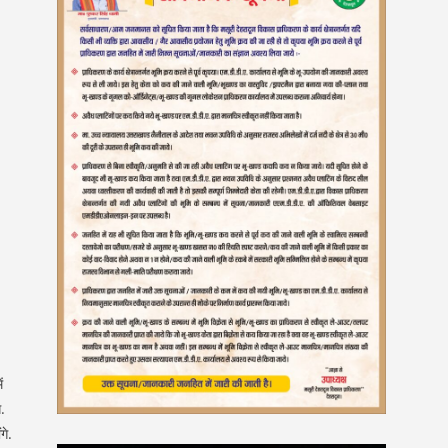
ं
े.
गे.