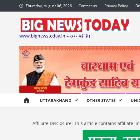
Skip
Thursday, August 06, 2026
Contact us
Privacy Policy
Di
to
content
www.bignewstoday.in – ख़बर यहीं है।
UTTARAKHAND
OTHER STATES
UNI
Affiliate Disclosure: This article contains affiliat