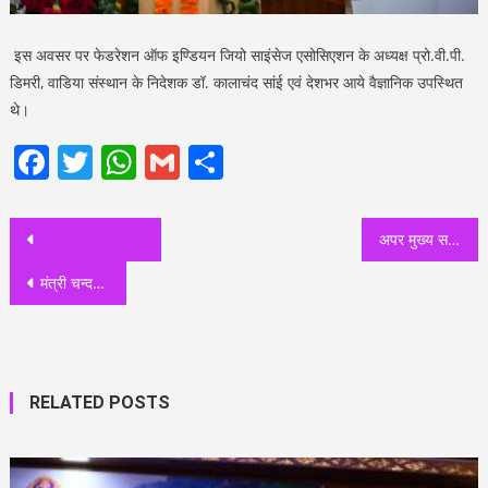
इस अवसर पर फेडरेशन ऑफ इण्डियन जियो साइंसेज एसोसिएशन के अध्यक्ष प्रो.वी.पी.
डिमरी, वाडिया संस्थान के निदेशक डॉ. कालाचंद सांई एवं देशभर आये वैज्ञानिक उपस्थित
थे।
Facebook
Twitter
WhatsApp
Gmail
Share
Post
अपर मुख्य सचिव वित्त आनन्दवर्धन ने ली राज्य स्तरीय बैंकर्स समिति की 83वीं बैठक
navigation
मंत्री चन्दन राम दास ने समाज कल्याण विभाग की समीक्षा बैठक में अनुपस्थित अधिकारियों पर सख्त कार्यवाही की दी चेतावनी, विभागीय बजट की धनराशि के दुरूपयोग पर भी जताई नाराज़गी
RELATED POSTS