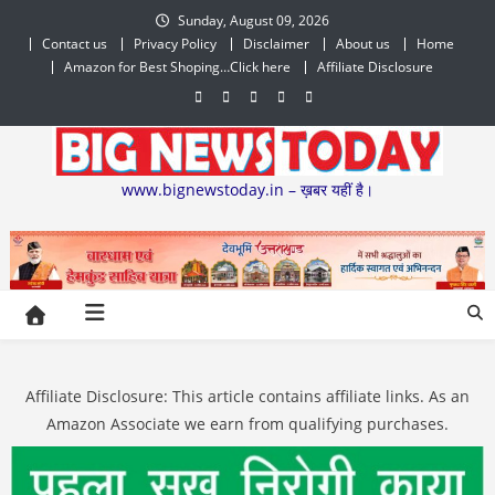
Skip
Sunday, August 09, 2026
to
Contact us
Privacy Policy
Disclaimer
About us
Home
content
Amazon for Best Shoping…Click here
Affiliate Disclosure
www.bignewstoday.in – ख़बर यहीं है।
Affiliate Disclosure: This article contains affiliate links. As an
Amazon Associate we earn from qualifying purchases.