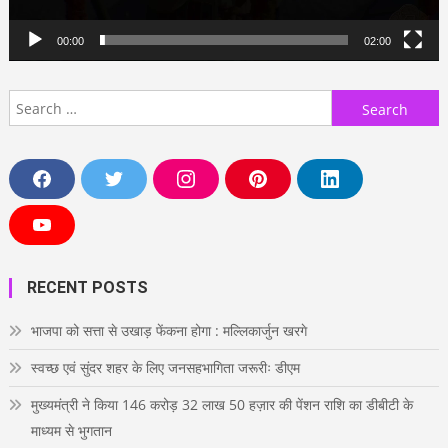
00:00
02:00
Search
for:
F
T
I
P
L
a
w
n
i
i
c
i
s
n
n
e
t
t
t
k
Y
b
t
a
e
e
o
o
e
g
r
d
u
o
r
r
e
i
T
RECENT POSTS
k
a
s
n
u
m
t
b
e
भाजपा को सत्ता से उखाड़ फेंकना होगा : मल्लिकार्जुन खरगे
स्वच्छ एवं सुंदर शहर के लिए जनसहभागिता जरूरीः डीएम
मुख्यमंत्री ने किया 146 करोड़ 32 लाख 50 हज़ार की पेंशन राशि का डीबीटी के
माध्यम से भुगतान