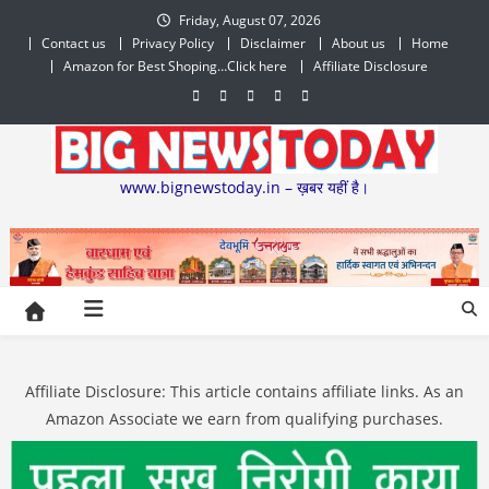
Skip
Friday, August 07, 2026
to
Contact us
Privacy Policy
Disclaimer
About us
Home
content
Amazon for Best Shoping…Click here
Affiliate Disclosure
www.bignewstoday.in – ख़बर यहीं है।
Affiliate Disclosure: This article contains affiliate links. As an
Amazon Associate we earn from qualifying purchases.