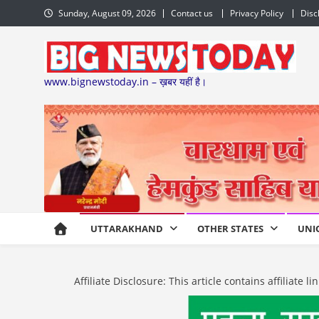
Skip
Sunday, August 09, 2026
Contact us
Privacy Policy
Disc
to
content
www.bignewstoday.in – ख़बर यहीं है।
UTTARAKHAND
OTHER STATES
UNI
Affiliate Disclosure: This article contains affiliat