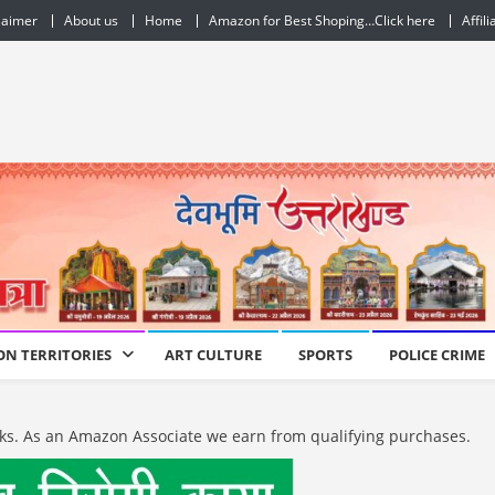
laimer
About us
Home
Amazon for Best Shoping…Click here
Affil
ON TERRITORIES
ART CULTURE
SPORTS
POLICE CRIME
e links. As an Amazon Associate we earn from qualifying purchases.