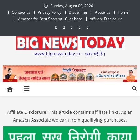
Skip
Sunday, August 09, 2026
to
Contact us
Privacy Policy
Disclaimer
About us
Home
content
Amazon for Best Shoping…Click here
Affiliate Disclosure
www.bignewstoday.in – ख़बर यहीं है।
Affiliate Disclosure: This article contains affiliate links. As an
Amazon Associate we earn from qualifying purchases.