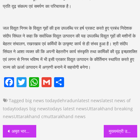
प्रति दृढ़ संकल्प एवं समर्पण का परिचायक है।
जल विद्युत निगम के विद्युत गृहों की इस उपलब्धि पर हर्ष प्रकट करते हुए प्रबंध निदेशक
संदीप सिंघल ने कहा कि सर्वाधिक विद्युत उत्पादन की यह उपलब्धि विद्युत गृहों की मशीनों के
बेहतर संचालन, रखरखाव एवं कर्मियों के उत्कृष्ट कार्य से ही संभव हुआ है। श्री संदीप
सिंघल ने आशा व्यक्त की कि अपनी बेहतरीन कार्य संस्कृति तथा कार्मिकों की दृढ़ इच्छाशक्ति
एवं लगन से निगम भविष्य में भी इसी प्रकार विद्युत उत्पादन के कीर्तिमान स्थापित करते हुए
राज्य को ऊर्जा उत्पादन में अग्रणी बनाने में सहयोगी बनेगा।
Facebook
Twitter
WhatsApp
Gmail
Share
Tagged
big news today
dehradun
latest news
latest news of
today
todays big news
todays latest news
Uttarakhand breaking
news
Uttarakhand cm
uttarakhand news
Post
अमृत भारत में 508 रेलवे स्टेशन उच्चीकृत करने की पीएम मोदी ने रखी आधारशिला, उत्तराखंड के 3 रेलवे स्टेशन शामिल
मुख्यमंत्री उदीयमान उन्नयन खेल छात्रवृत्ति योजना के लिए खेल मैदान में चयन प्रक्रिया