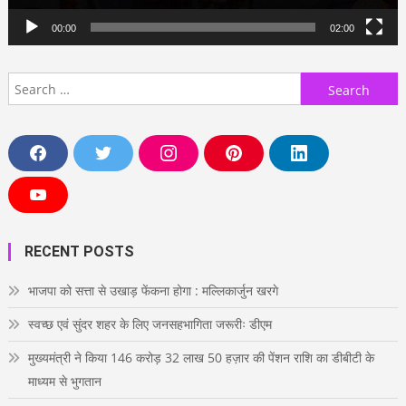
00:00
02:00
Search
for:
F
T
I
P
L
a
w
n
i
i
c
i
s
n
n
e
t
t
t
k
Y
b
t
a
e
e
o
o
e
g
r
d
u
o
r
r
e
i
T
RECENT POSTS
k
a
s
n
u
m
t
b
e
भाजपा को सत्ता से उखाड़ फेंकना होगा : मल्लिकार्जुन खरगे
स्वच्छ एवं सुंदर शहर के लिए जनसहभागिता जरूरीः डीएम
मुख्यमंत्री ने किया 146 करोड़ 32 लाख 50 हज़ार की पेंशन राशि का डीबीटी के
माध्यम से भुगतान