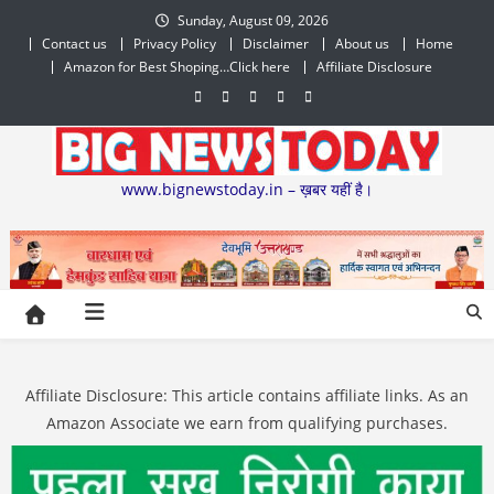
Skip
Sunday, August 09, 2026
to
Contact us
Privacy Policy
Disclaimer
About us
Home
content
Amazon for Best Shoping…Click here
Affiliate Disclosure
www.bignewstoday.in – ख़बर यहीं है।
Affiliate Disclosure: This article contains affiliate links. As an
Amazon Associate we earn from qualifying purchases.