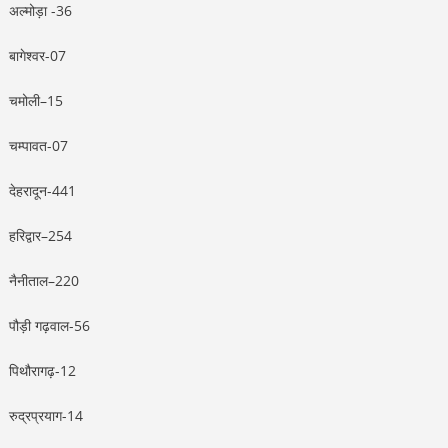
अल्मोड़ा -36
बागेश्वर-07
चमोली–15
चम्पावत-07
देहरादून-441
हरिद्वार–254
नैनीताल–220
पौड़ी गढ़वाल-56
पिथौरागढ़-12
रुद्रप्रयाग-14