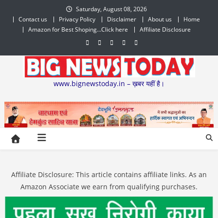
Skip
Saturday, August 08, 2026
to
Contact us
Privacy Policy
Disclaimer
About us
Home
content
Amazon for Best Shoping…Click here
Affiliate Disclosure
www.bignewstoday.in – ख़बर यहीं है।
Affiliate Disclosure: This article contains affiliate links. As an
Amazon Associate we earn from qualifying purchases.