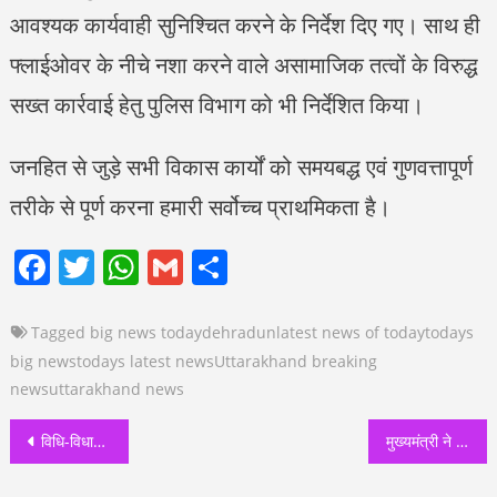
आवश्यक कार्यवाही सुनिश्चित करने के निर्देश दिए गए। साथ ही
फ्लाईओवर के नीचे नशा करने वाले असामाजिक तत्वों के विरुद्ध
सख्त कार्रवाई हेतु पुलिस विभाग को भी निर्देशित किया।
जनहित से जुड़े सभी विकास कार्यों को समयबद्ध एवं गुणवत्तापूर्ण
तरीके से पूर्ण करना हमारी सर्वोच्च प्राथमिकता है।
Facebook
Twitter
WhatsApp
Gmail
Share
Tagged
big news today
dehradun
latest news of today
todays
big news
todays latest news
Uttarakhand breaking
news
uttarakhand news
Post
विधि-विधान के साथ खुले चतुर्थ केदार श्री रुद्रनाथ मंदिर के कपाट
मुख्यमंत्री ने किया एम्बुलेंस का फ्लैग ऑफ
navigation