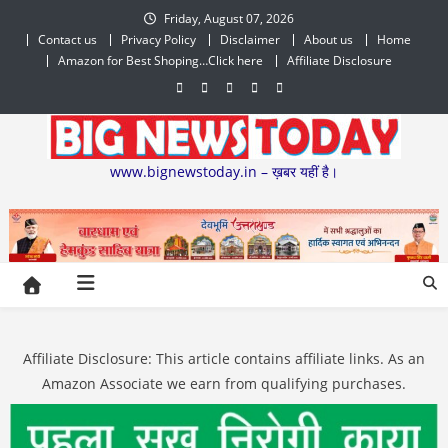
Skip
Friday, August 07, 2026
to
Contact us
Privacy Policy
Disclaimer
About us
Home
content
Amazon for Best Shoping…Click here
Affiliate Disclosure
www.bignewstoday.in – ख़बर यहीं है।
Affiliate Disclosure: This article contains affiliate links. As an
Amazon Associate we earn from qualifying purchases.