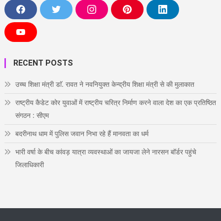
F
T
I
P
L
a
w
n
i
i
c
i
s
n
n
e
t
t
t
k
Y
b
t
a
e
e
o
o
e
g
r
d
u
o
r
r
e
i
T
RECENT POSTS
k
a
s
n
u
m
t
b
e
उच्च शिक्षा मंत्री डाॅ. रावत ने नवनियुक्त केन्द्रीय शिक्षा मंत्री से की मुलाकात
राष्ट्रीय कैडेट कोर युवाओं में राष्ट्रीय चरित्र निर्माण करने वाला देश का एक प्रतिष्ठित
संगठन : सीएम
बदरीनाथ धाम में पुलिस जवान निभा रहे हैं मानवता का धर्म
भारी वर्षा के बीच कांवड़ यात्रा व्यवस्थाओं का जायजा लेने नारसन बॉर्डर पहुंचे
जिलाधिकारी