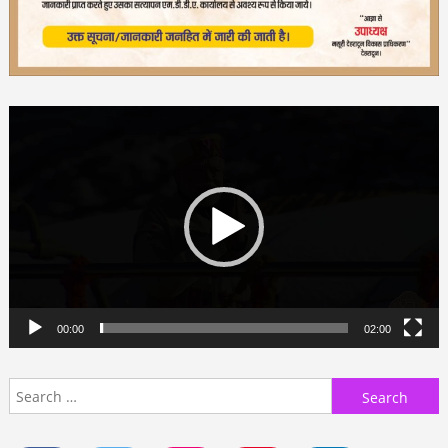
Video
Player
00:00
02:00
Search
for: