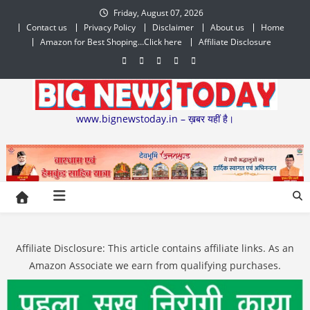
Skip
Friday, August 07, 2026
to
Contact us
Privacy Policy
Disclaimer
About us
Home
content
Amazon for Best Shoping…Click here
Affiliate Disclosure
www.bignewstoday.in – ख़बर यहीं है।
Affiliate Disclosure: This article contains affiliate links. As an
Amazon Associate we earn from qualifying purchases.