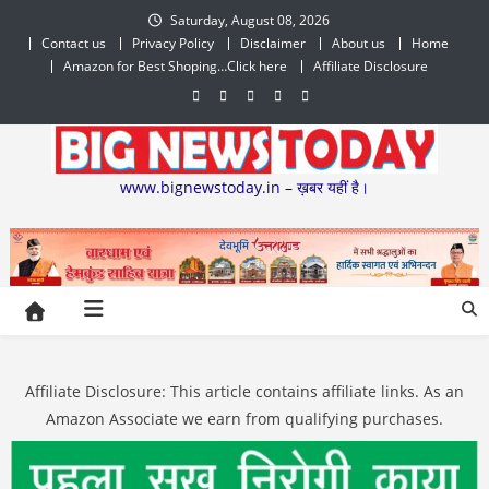
Skip
Saturday, August 08, 2026
to
Contact us
Privacy Policy
Disclaimer
About us
Home
content
Amazon for Best Shoping…Click here
Affiliate Disclosure
www.bignewstoday.in – ख़बर यहीं है।
Affiliate Disclosure: This article contains affiliate links. As an
Amazon Associate we earn from qualifying purchases.