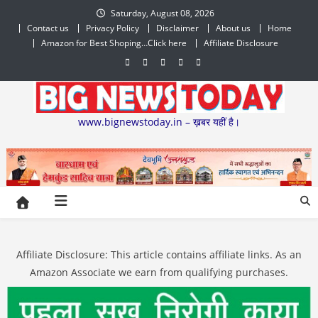
Skip
Saturday, August 08, 2026
to
Contact us
Privacy Policy
Disclaimer
About us
Home
content
Amazon for Best Shoping…Click here
Affiliate Disclosure
www.bignewstoday.in – ख़बर यहीं है।
Affiliate Disclosure: This article contains affiliate links. As an
Amazon Associate we earn from qualifying purchases.