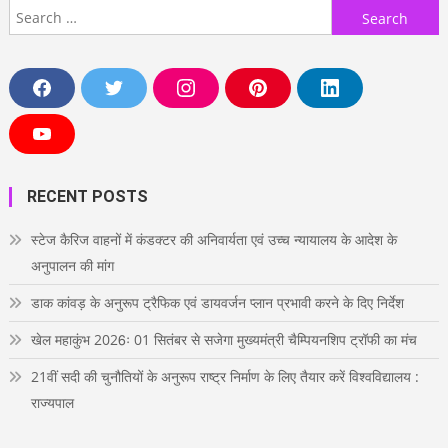
Search
for:
F
T
I
P
L
a
w
n
i
i
c
i
s
n
n
e
t
t
t
k
Y
b
t
a
e
e
o
o
e
g
r
d
u
o
r
r
e
i
T
RECENT POSTS
k
a
s
n
u
m
t
b
e
स्टेज कैरिज वाहनों में कंडक्टर की अनिवार्यता एवं उच्च न्यायालय के आदेश के
अनुपालन की मांग
डाक कांवड़ के अनुरूप ट्रैफिक एवं डायवर्जन प्लान प्रभावी करने के दिए निर्देश
खेल महाकुंभ 2026ः 01 सितंबर से सजेगा मुख्यमंत्री चैम्पियनशिप ट्रॉफी का मंच
21वीं सदी की चुनौतियों के अनुरूप राष्ट्र निर्माण के लिए तैयार करें विश्वविद्यालय :
राज्यपाल