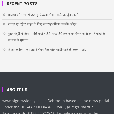
o
r
r
e
i
T
RECENT POSTS
k
a
s
n
u
m
t
b
e
भाजपा को सत्ता से उखाड़ फेंकना होगा : मल्लिकार्जुन खरगे
स्वच्छ एवं सुंदर शहर के लिए जनसहभागिता जरूरीः डीएम
मुख्यमंत्री ने किया 146 करोड़ 32 लाख 50 हज़ार की पेंशन राशि का डीबीटी के
माध्यम से भुगतान
विकसित किया जा रहा दीर्घकालिक खेल पारिस्थितिकी तंत्र : सीएम
ABOUT US
www.bignewstoday.in is a Dehradun based online news portal
under the UDGAAR MEDIA & SERVICE, (a regd. startup,
Telephone No. 0135-3552757 ), it is only a news provider