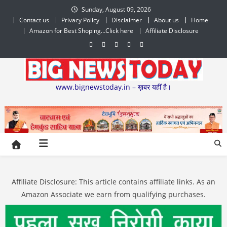
Skip
Sunday, August 09, 2026
to
Contact us
Privacy Policy
Disclaimer
About us
Home
content
Amazon for Best Shoping…Click here
Affiliate Disclosure
www.bignewstoday.in – ख़बर यहीं है।
Affiliate Disclosure: This article contains affiliate links. As an
Amazon Associate we earn from qualifying purchases.