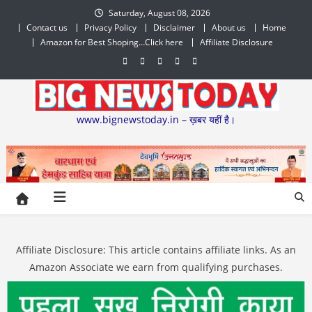
Skip
Saturday, August 08, 2026
to
Contact us
Privacy Policy
Disclaimer
About us
Home
content
Amazon for Best Shoping…Click here
Affiliate Disclosure
www.bignewstoday.in – ख़बर यहीं है।
Affiliate Disclosure: This article contains affiliate links. As an
Amazon Associate we earn from qualifying purchases.