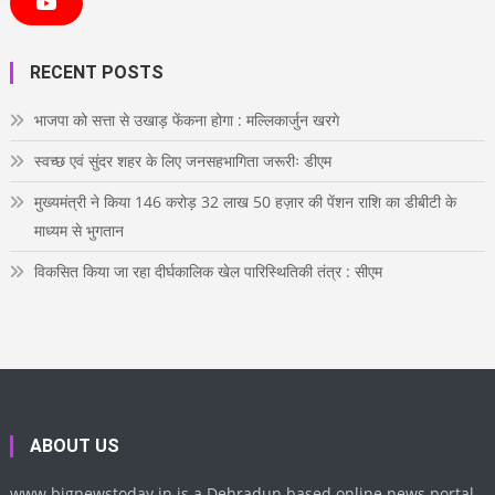
e
t
t
t
k
Y
b
t
a
e
e
o
o
e
g
r
d
u
o
r
r
e
i
T
RECENT POSTS
k
a
s
n
u
m
t
b
e
भाजपा को सत्ता से उखाड़ फेंकना होगा : मल्लिकार्जुन खरगे
स्वच्छ एवं सुंदर शहर के लिए जनसहभागिता जरूरीः डीएम
मुख्यमंत्री ने किया 146 करोड़ 32 लाख 50 हज़ार की पेंशन राशि का डीबीटी के
माध्यम से भुगतान
विकसित किया जा रहा दीर्घकालिक खेल पारिस्थितिकी तंत्र : सीएम
ABOUT US
www.bignewstoday.in is a Dehradun based online news portal