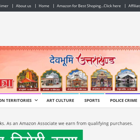
aimer
About us
Home
Amazon for Best Shoping…Click here
Affilia
ON TERRITORIES
ART CULTURE
SPORTS
POLICE CRIME
e links. As an Amazon Associate we earn from qualifying purchases.