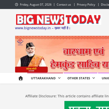
Skip
Friday, August 07, 2026
Contact us
Privacy Policy
Discl
to
content
www.bignewstoday.in – ख़बर यहीं है।
UTTARAKHAND
OTHER STATES
UNI
Affiliate Disclosure: This article contains affiliat