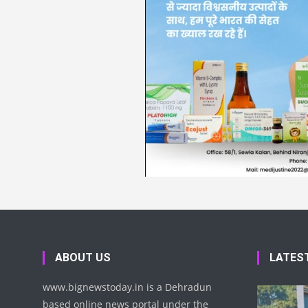
ABOUT US
LATES
www.bignewstoday.in is a Dehradun
based online news portal under the