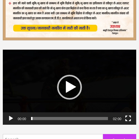
Video
Player
00:00
02:00
Search