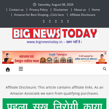
Skip
Saturday, August 08, 2026
to
Contact us
Privacy Policy
Disclaimer
About us
Home
content
Amazon for Best Shoping…Click here
Affiliate Disclosure
www.bignewstoday.in – ख़बर यहीं है।
Affiliate Disclosure: This article contains affiliate links. As an
Amazon Associate we earn from qualifying purchases.