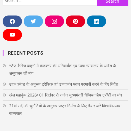
for:
F
T
I
P
L
a
w
n
i
i
c
i
s
n
n
e
t
t
t
k
Y
b
t
a
e
e
o
o
e
g
r
d
u
o
r
r
e
i
T
RECENT POSTS
k
a
s
n
u
m
t
b
e
स्टेज कैरिज वाहनों में कंडक्टर की अनिवार्यता एवं उच्च न्यायालय के आदेश के
अनुपालन की मांग
डाक कांवड़ के अनुरूप ट्रैफिक एवं डायवर्जन प्लान प्रभावी करने के दिए निर्देश
खेल महाकुंभ 2026ः 01 सितंबर से सजेगा मुख्यमंत्री चैम्पियनशिप ट्रॉफी का मंच
21वीं सदी की चुनौतियों के अनुरूप राष्ट्र निर्माण के लिए तैयार करें विश्वविद्यालय :
राज्यपाल